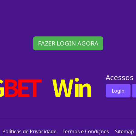
FAZER LOGIN AGORA
Acessos
Login
Políticas de Privacidade
Termos e Condições
Sitemap