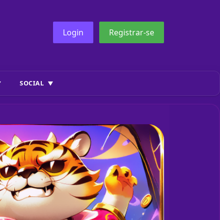
Login
Registrar-se
SOCIAL