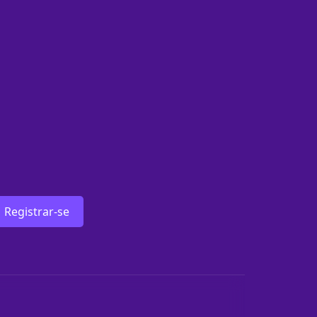
Registrar-se