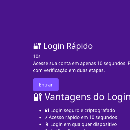
🔐 Login Rápido
10s
Acesse sua conta em apenas 10 segundos! P
com verificação em duas etapas.
Entrar
🔐 Vantagens do Logi
🔐 Login seguro e criptografado
⚡ Acesso rápido em 10 segundos
📱 Login em qualquer dispositivo