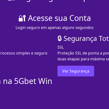
🔐 Acesse sua Conta
Login seguro em apenas alguns segundos
🔒 Segurança Tot
SSL
rocesso simples e seguro
Proteção SSL de ponta a pon
duas etapas para máxima s
Ver Segurança
n na 5Gbet Win