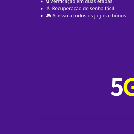
🔒 Verificação em duas etapas
🎯 Recuperação de senha fácil
🎮 Acesso a todos os jogos e bônus