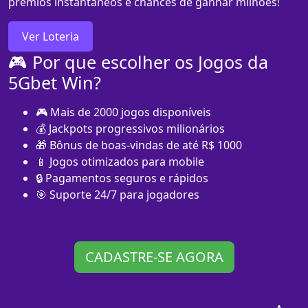
prêmios instantâneos e chances de ganhar milhões!
Ver Loteria
🎮 Por que escolher os Jogos da
5Gbet Win?
🎮 Mais de 2000 jogos disponíveis
💰 Jackpots progressivos milionários
🎁 Bônus de boas-vindas de até R$ 1000
📱 Jogos otimizados para mobile
🔒 Pagamentos seguros e rápidos
🎯 Suporte 24/7 para jogadores
CADASTRE-SE AGORA