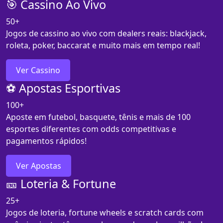
🎯 Cassino Ao Vivo
50+
Jogos de cassino ao vivo com dealers reais: blackjack,
roleta, poker, baccarat e muito mais em tempo real!
Ver Cassino
⚽ Apostas Esportivas
100+
Aposte em futebol, basquete, tênis e mais de 100
esportes diferentes com odds competitivas e
pagamentos rápidos!
Ver Apostas
🎫 Loteria & Fortune
25+
Jogos de loteria, fortune wheels e scratch cards com