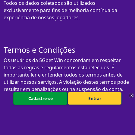
Todos os dados coletados são utilizados
exclusivamente para fins de melhoria contínua da
experiência de nossos jogadores.
Termos e Condições
Os usuários da 5Gbet Win concordam em respeitar
todas as regras e regulamentos estabelecidos. É
importante ler e entender todos os termos antes de
utilizar nossos serviços. A violação destes termos pode
resultar em penalizações ou na suspensão da conta.
X
Cadastre-se
Entrar