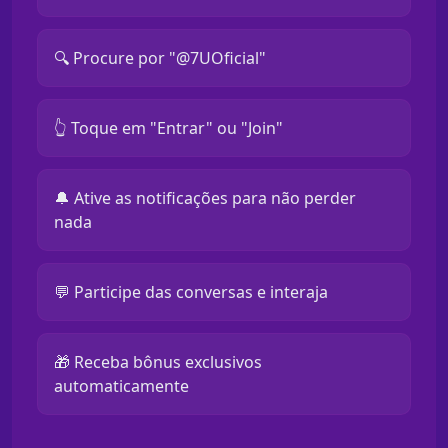
🔍 Procure por "@7UOficial"
👆 Toque em "Entrar" ou "Join"
🔔 Ative as notificações para não perder
nada
💬 Participe das conversas e interaja
🎁 Receba bônus exclusivos
automaticamente