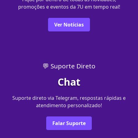
promoções e eventos da 7U em tempo real!
Ver Notícias
💬 Suporte Direto
Chat
Suporte direto via Telegram, respostas rápidas e
atendimento personalizado!
Falar Suporte