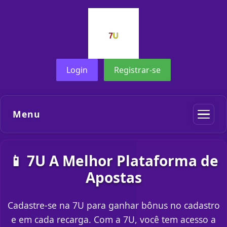
Login
Registrar-se
Menu
📱 7U A Melhor Plataforma de
Apostas
Cadastre-se na 7U para ganhar bônus no cadastro
e em cada recarga. Com a 7U, você tem acesso a