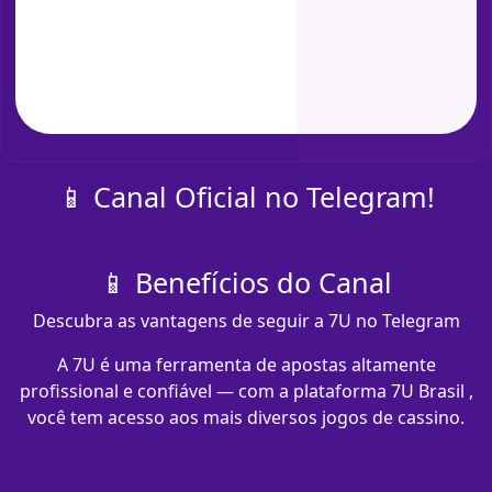
📱 Canal Oficial no Telegram!
📱 Benefícios do Canal
Descubra as vantagens de seguir a 7U no Telegram
A 7U é uma ferramenta de apostas altamente
profissional e confiável — com a plataforma 7U Brasil ,
você tem acesso aos mais diversos jogos de cassino.