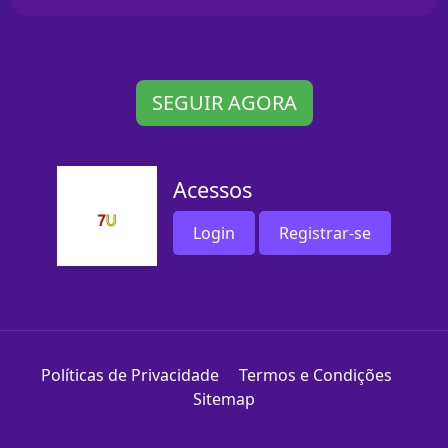
SEGUIR AGORA
Acessos
Login
Registrar-se
Políticas de Privacidade
Termos e Condições
Sitemap