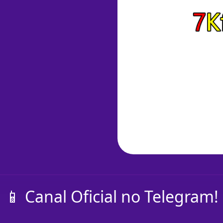
📱 Canal Oficial no Telegram!