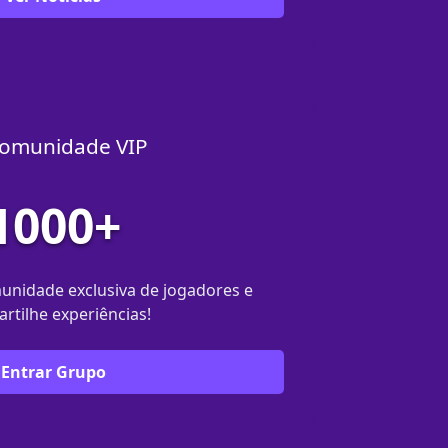
Comunidade VIP
1000+
unidade exclusiva de jogadores e
rtilhe experiências!
Entrar Grupo