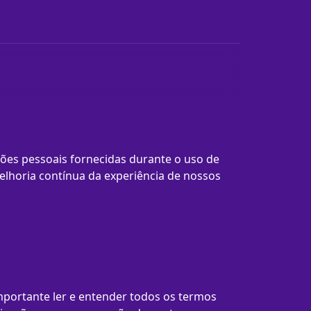
ões pessoais fornecidas durante o uso de
elhoria contínua da experiência de nossos
mportante ler e entender todos os termos