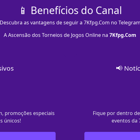
📱 Benefícios do Canal
Descubra as vantagens de seguir a 7Kfpg.Com no Telegra
A Ascensão dos Torneios de Jogos Online na
7Kfpg.Com
sivos
📢 Notí
m, promoções especiais
Fique por dentro d
s únicos!
eventos da 