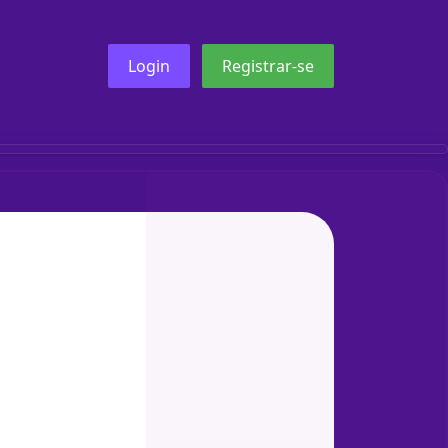
Login
Registrar-se