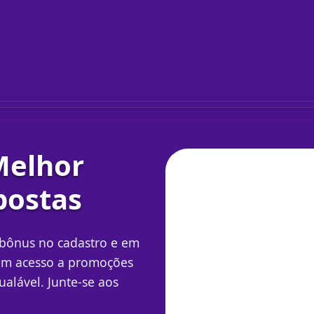
Melhor
postas
 bônus no cadastro e em
tem acesso a promoções
ualável. Junte-se aos