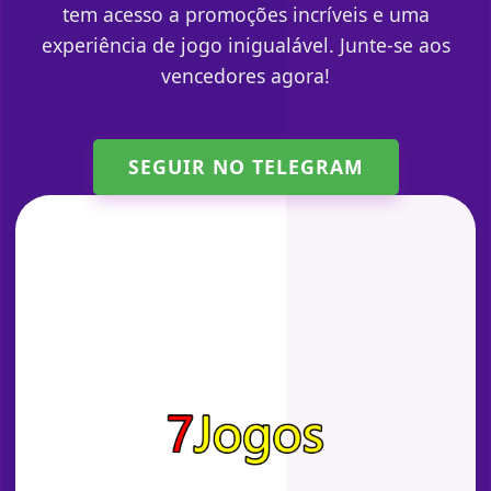
tem acesso a promoções incríveis e uma
experiência de jogo inigualável. Junte-se aos
vencedores agora!
SEGUIR NO TELEGRAM