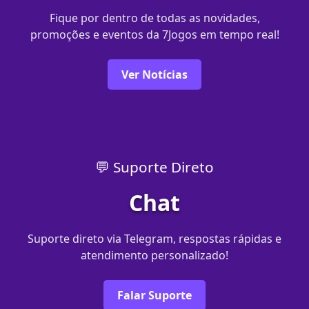
Fique por dentro de todas as novidades,
promoções e eventos da 7Jogos em tempo real!
Ver Notícias
💬 Suporte Direto
Chat
Suporte direto via Telegram, respostas rápidas e
atendimento personalizado!
Falar Suporte