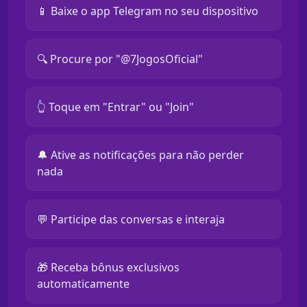
📱 Baixe o app Telegram no seu dispositivo
🔍 Procure por "@7JogosOficial"
👆 Toque em "Entrar" ou "Join"
🔔 Ative as notificações para não perder
nada
💬 Participe das conversas e interaja
🎁 Receba bônus exclusivos
automaticamente