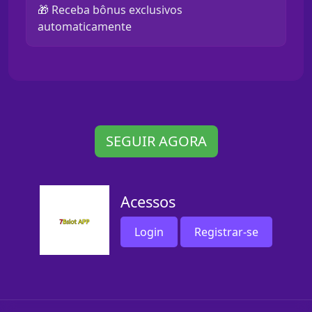
🎁 Receba bônus exclusivos
automaticamente
SEGUIR AGORA
Acessos
Login
Registrar-se