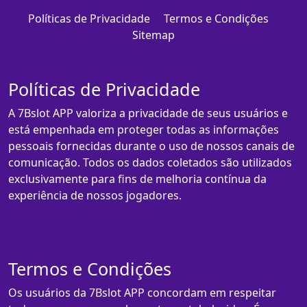
Políticas de Privacidade
Termos e Condições
Sitemap
Políticas de Privacidade
A 7Bslot APP valoriza a privacidade de seus usuários e
está empenhada em proteger todas as informações
pessoais fornecidas durante o uso de nossos canais de
comunicação. Todos os dados coletados são utilizados
exclusivamente para fins de melhoria contínua da
experiência de nossos jogadores.
Termos e Condições
Os usuários da 7Bslot APP concordam em respeitar