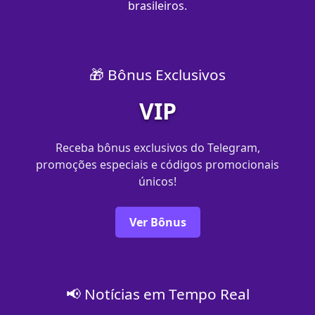
brasileiros.
🎁 Bônus Exclusivos
VIP
Receba bônus exclusivos do Telegram,
promoções especiais e códigos promocionais
únicos!
Ver Bônus
📢 Notícias em Tempo Real