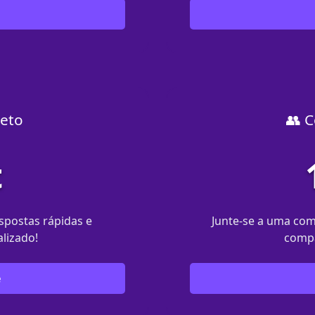
reto
👥 
t
espostas rápidas e
Junte-se a uma com
lizado!
compa
e