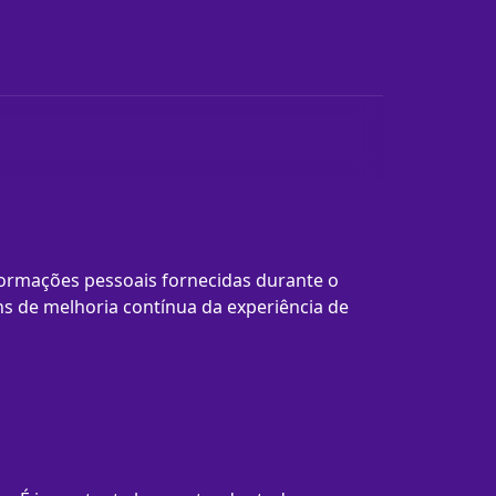
formações pessoais fornecidas durante o
ns de melhoria contínua da experiência de