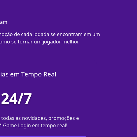
ram
 emoção de cada jogada se encontram em um
 como se tornar um jogador melhor.
cias em Tempo Real
24/7
e todas as novidades, promoções e
M Game Login em tempo real!