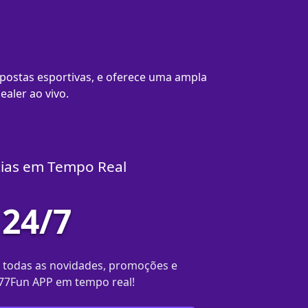
apostas esportivas, e oferece uma ampla
ealer ao vivo.
cias em Tempo Real
24/7
e todas as novidades, promoções e
77Fun APP em tempo real!