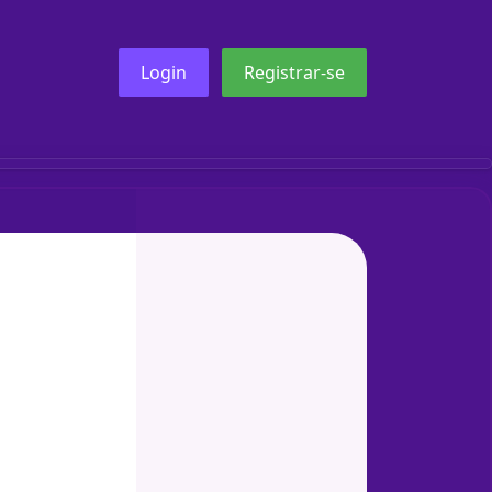
Login
Registrar-se