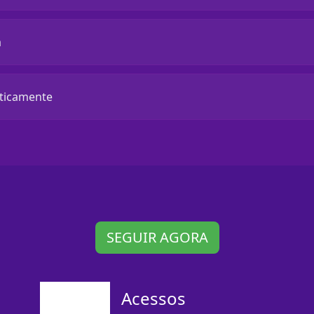
a
aticamente
SEGUIR AGORA
Acessos