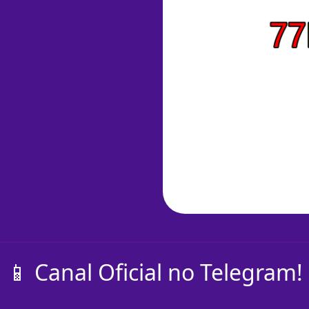
📱 Canal Oficial no Telegram!