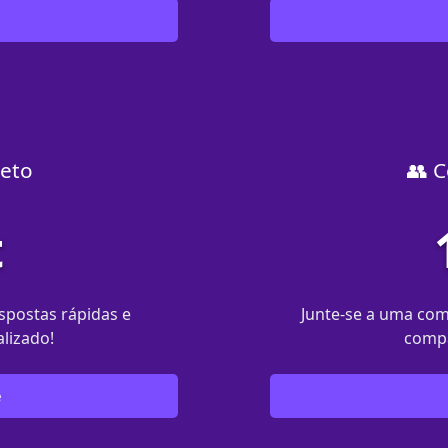
reto
👥 
t
espostas rápidas e
Junte-se a uma com
lizado!
compa
e