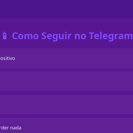
📱 Como Seguir no Telegram
ositivo
erder nada