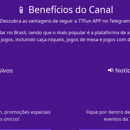
📱 Benefícios do Canal
Descubra as vantagens de seguir a 77Fun APP no Telegram
ar no Brasil, sendo que o mais popular é a plataforma de 
jogos, incluindo caça-níqueis, jogos de mesa e jogos com d
sivos
📢 Notí
m, promoções especiais
Fique por dentro d
s únicos!
eventos da 