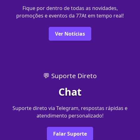
Fique por dentro de todas as novidades,
promoções e eventos da 77At em tempo real!
Ver Notícias
💬 Suporte Direto
Chat
Suporte direto via Telegram, respostas rápidas e
atendimento personalizado!
Falar Suporte