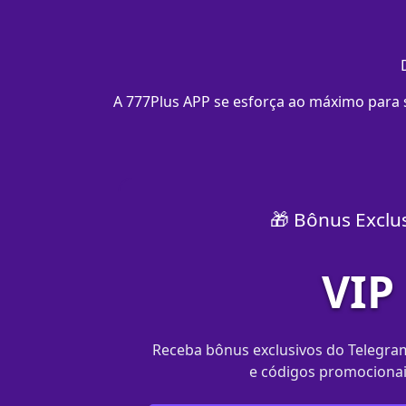
A 777Plus APP se esforça ao máximo para s
🎁 Bônus Exclu
VIP
Receba bônus exclusivos do Telegra
e códigos promocionai