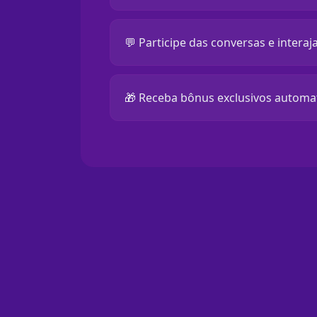
💬 Participe das conversas e interaj
🎁 Receba bônus exclusivos autom