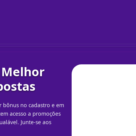
A Melhor
postas
r bônus no cadastro e em
 tem acesso a promoções
ualável. Junte-se aos