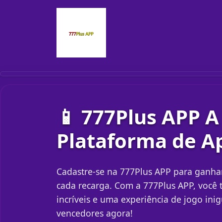
📱 777Plus APP 
Plataforma de A
Cadastre-se na 777Plus APP para ganha
cada recarga. Com a 777Plus APP, você
incríveis e uma experiência de jogo inig
vencedores agora!