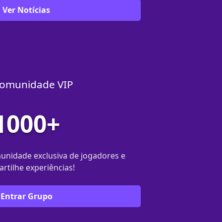
Ver Notícias
Comunidade VIP
1000+
unidade exclusiva de jogadores e
rtilhe experiências!
Entrar Grupo