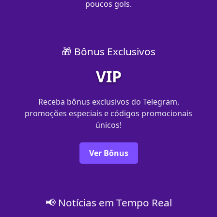
poucos gols.
🎁 Bônus Exclusivos
VIP
Receba bônus exclusivos do Telegram,
promoções especiais e códigos promocionais
únicos!
Ver Bônus
📢 Notícias em Tempo Real