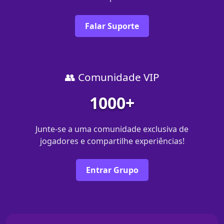
Falar Suporte
👥 Comunidade VIP
1000+
Junte-se a uma comunidade exclusiva de
jogadores e compartilhe experiências!
Entrar Grupo