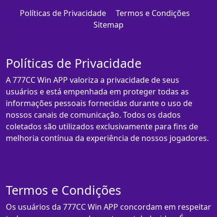
Políticas de Privacidade
Termos e Condições
Sitemap
Políticas de Privacidade
A 777CC Win APP valoriza a privacidade de seus
usuários e está empenhada em proteger todas as
informações pessoais fornecidas durante o uso de
nossos canais de comunicação. Todos os dados
coletados são utilizados exclusivamente para fins de
melhoria contínua da experiência de nossos jogadores.
Termos e Condições
Os usuários da 777CC Win APP concordam em respeitar