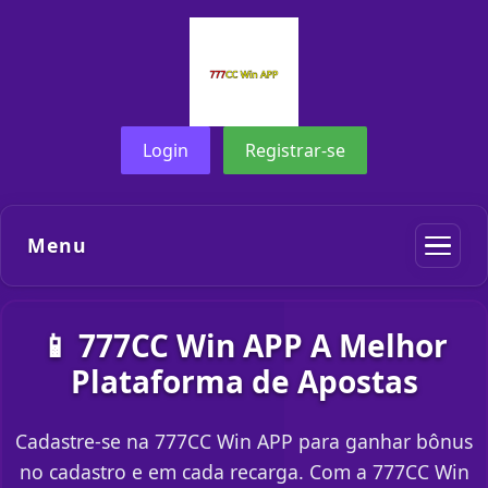
Login
Registrar-se
Menu
📱 777CC Win APP A Melhor
Plataforma de Apostas
Cadastre-se na 777CC Win APP para ganhar bônus
no cadastro e em cada recarga. Com a 777CC Win