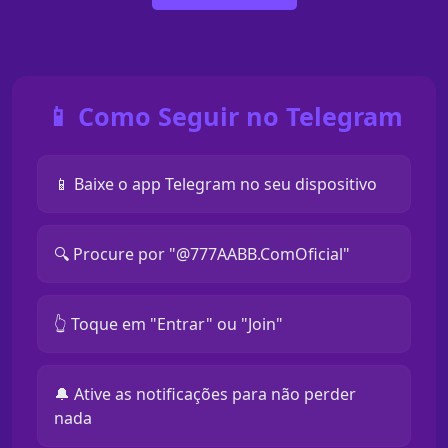
📱 Como Seguir no Telegram
📱 Baixe o app Telegram no seu dispositivo
🔍 Procure por "@777AABB.ComOficial"
👆 Toque em "Entrar" ou "Join"
🔔 Ative as notificações para não perder
nada