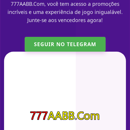
777AABB.Com, você tem acesso a promoções
incríveis e uma experiência de jogo inigualável.
Junte-se aos vencedores agora!
SEGUIR NO TELEGRAM