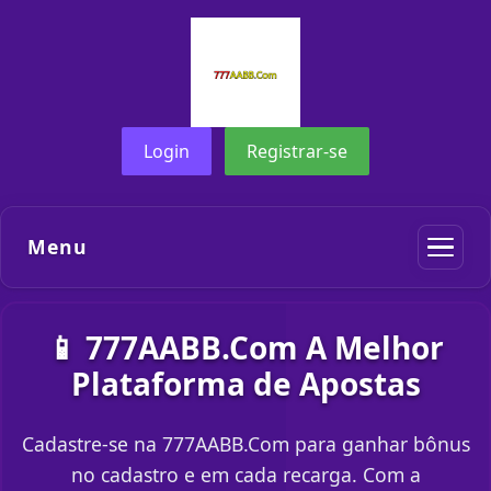
Login
Registrar-se
Menu
📱 777AABB.Com A Melhor
Plataforma de Apostas
Cadastre-se na 777AABB.Com para ganhar bônus
no cadastro e em cada recarga. Com a