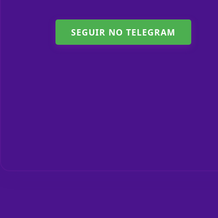
SEGUIR NO TELEGRAM