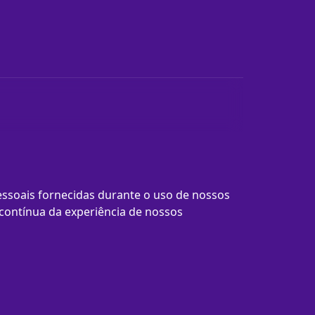
essoais fornecidas durante o uso de nossos
 contínua da experiência de nossos