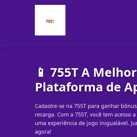
📱 755T A Melhor
Plataforma de A
Cadastre-se na 755T para ganhar bônus
recarga. Com a 755T, você tem acesso a
uma experiência de jogo inigualável. J
agora!