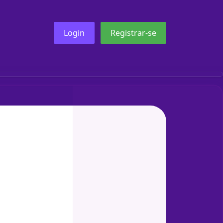
Login
Registrar-se