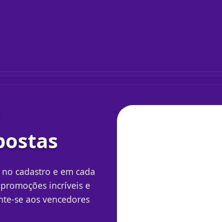
postas
 no cadastro e em cada
 promoções incríveis e
unte-se aos vencedores