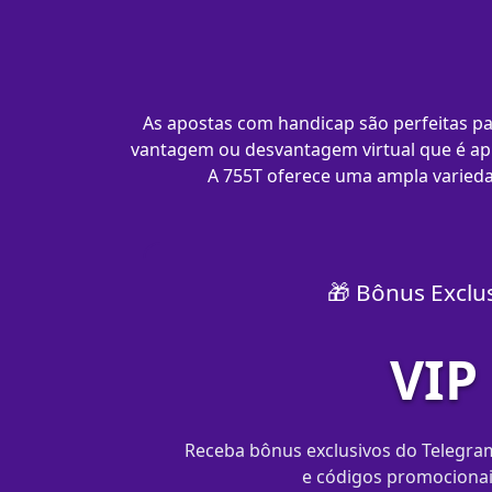
As apostas com handicap são perfeitas p
vantagem ou desvantagem virtual que é apl
A 755T oferece uma ampla varieda
🎁 Bônus Exclu
VIP
Receba bônus exclusivos do Telegra
e códigos promocionai