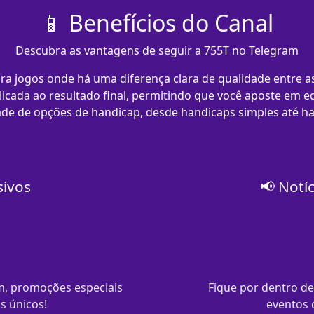
📱 Benefícios do Canal
Descubra as vantagens de seguir a 755T no Telegram
ara jogos onde há uma diferença clara de qualidade entre 
icada ao resultado final, permitindo que você aposte em eq
de de opções de handicap, desde handicaps simples até ha
sivos
📢 Notí
m, promoções especiais
Fique por dentro d
s únicos!
eventos 