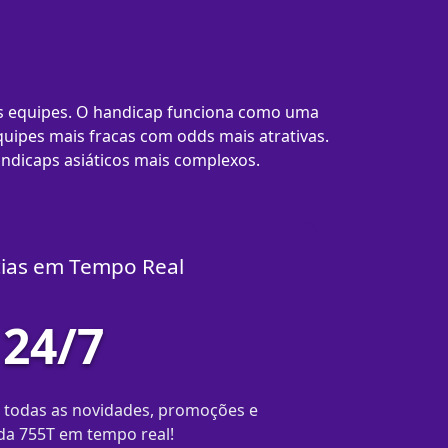
as equipes. O handicap funciona como uma
uipes mais fracas com odds mais atrativas.
ndicaps asiáticos mais complexos.
cias em Tempo Real
24/7
e todas as novidades, promoções e
da 755T em tempo real!