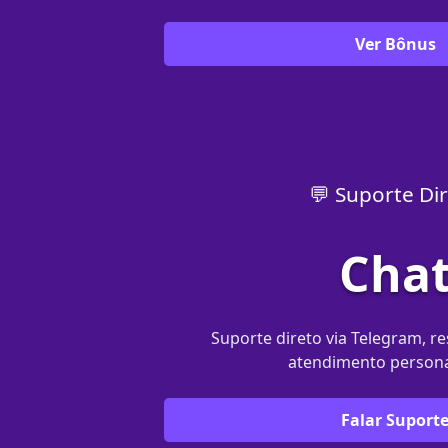
Ver Bônus
💬 Suporte Di
Cha
Suporte direto via Telegram, r
atendimento persona
Falar Suport