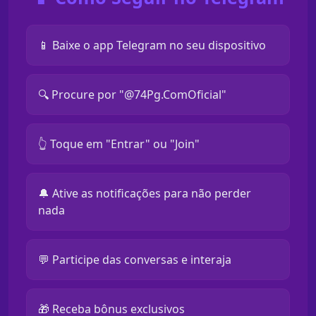
📱 Baixe o app Telegram no seu dispositivo
🔍 Procure por "@74Pg.ComOficial"
👆 Toque em "Entrar" ou "Join"
🔔 Ative as notificações para não perder
nada
💬 Participe das conversas e interaja
🎁 Receba bônus exclusivos