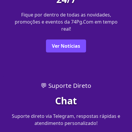
Fique por dentro de todas as novidades,
promoções e eventos da 74Pg.Com em tempo
real!
Ver Notícias
💬 Suporte Direto
Chat
Suporte direto via Telegram, respostas rápidas e
atendimento personalizado!