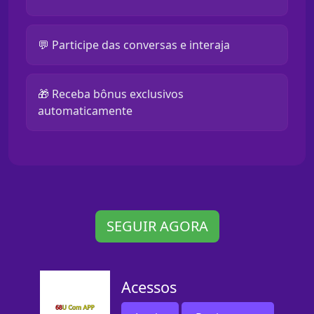
💬 Participe das conversas e interaja
🎁 Receba bônus exclusivos
automaticamente
SEGUIR AGORA
Acessos