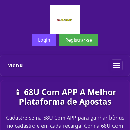
Login
Registrar-se
Menu
📱 68U Com APP A Melhor
Plataforma de Apostas
Cadastre-se na 68U Com APP para ganhar bônus
no cadastro e em cada recarga. Com a 68U Com