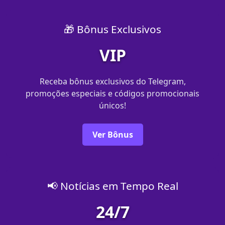
🎁 Bônus Exclusivos
VIP
Receba bônus exclusivos do Telegram,
promoções especiais e códigos promocionais
únicos!
Ver Bônus
📢 Notícias em Tempo Real
24/7