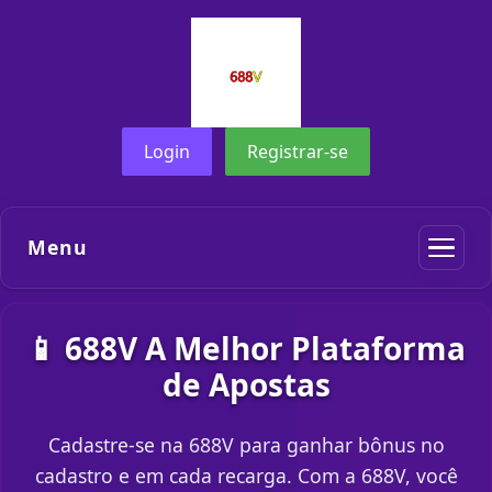
Login
Registrar-se
Menu
📱 688V A Melhor Plataforma
de Apostas
Cadastre-se na 688V para ganhar bônus no
cadastro e em cada recarga. Com a 688V, você