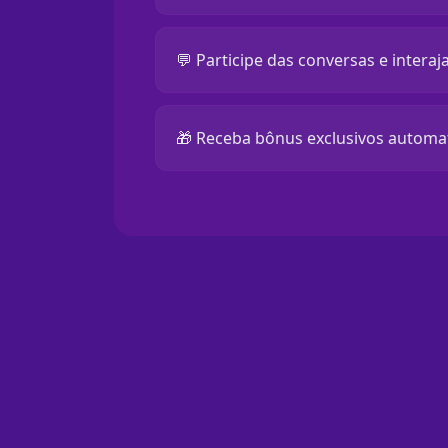
💬 Participe das conversas e interaj
🎁 Receba bônus exclusivos autom