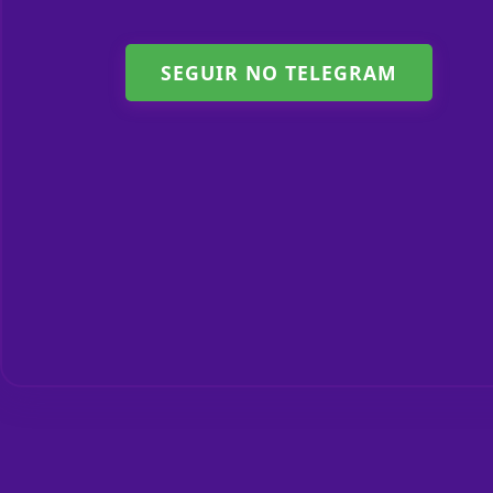
SEGUIR NO TELEGRAM