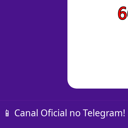
📱 Canal Oficial no Telegram!