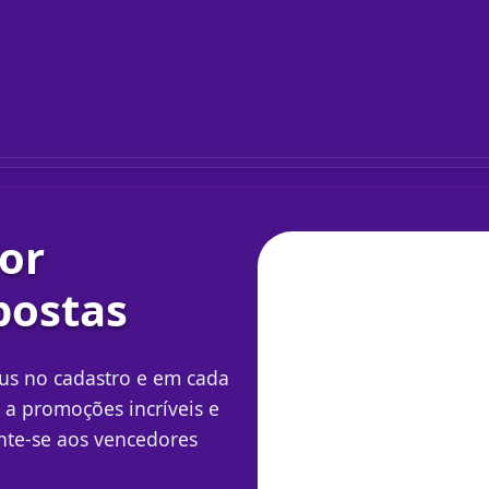
or
postas
us no cadastro e em cada
 a promoções incríveis e
unte-se aos vencedores