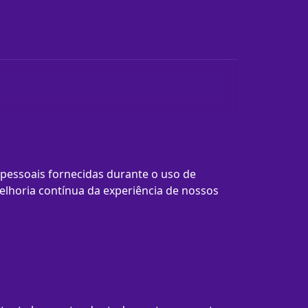
 pessoais fornecidas durante o uso de
elhoria contínua da experiência de nossos