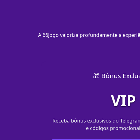
A 66Jogo valoriza profundamente a experiê
🎁 Bônus Exclu
VIP
Receba bônus exclusivos do Telegra
e códigos promocionai