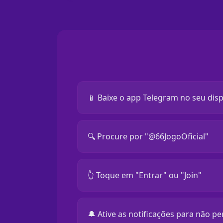
📱 Baixe o app Telegram no seu disp
🔍 Procure por "@66JogoOficial"
👆 Toque em "Entrar" ou "Join"
🔔 Ative as notificações para não p