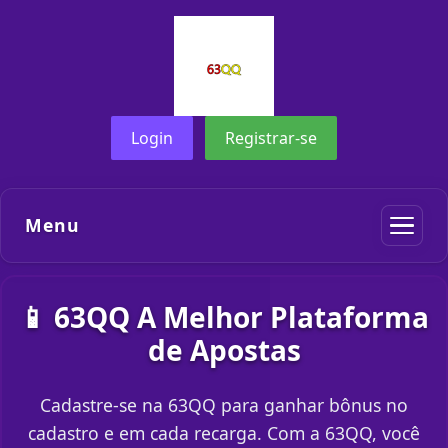
Login
Registrar-se
Menu
📱 63QQ A Melhor Plataforma
de Apostas
Cadastre-se na 63QQ para ganhar bônus no
cadastro e em cada recarga. Com a 63QQ, você