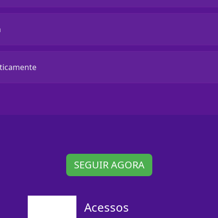
a
aticamente
SEGUIR AGORA
Acessos