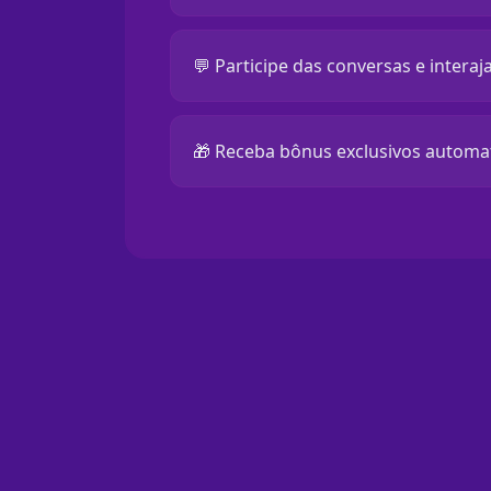
💬 Participe das conversas e interaj
🎁 Receba bônus exclusivos autom