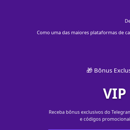
De
Como uma das maiores plataformas de cas
🎁 Bônus Exclu
VIP
Receba bônus exclusivos do Telegra
e códigos promocionai