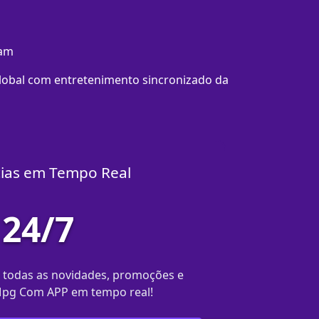
ram
lobal com entretenimento sincronizado da
cias em Tempo Real
24/7
e todas as novidades, promoções e
Mpg Com APP em tempo real!