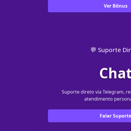
Ver Bônus
💬 Suporte Di
Cha
Suporte direto via Telegram, r
atendimento persona
Falar Suport