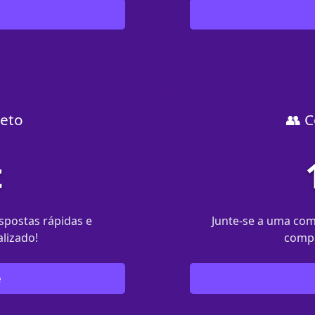
reto
👥 
t
espostas rápidas e
Junte-se a uma com
lizado!
compa
e