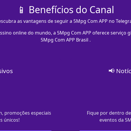
📱 Benefícios do Canal
scubra as vantagens de seguir a 5Mpg Com APP no Teleg
sino online do mundo, a 5Mpg Com APP oferece serviço g
5Mpg Com APP Brasil .
sivos
📢 Notí
m, promoções especiais
Fique por dentro d
s únicos!
eventos da 5