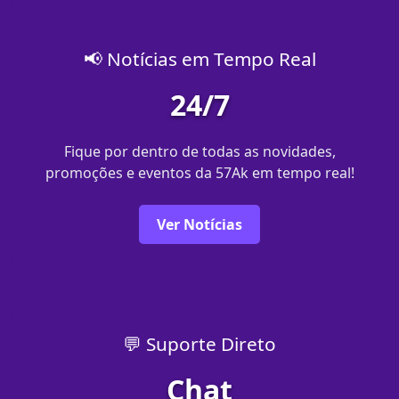
📢 Notícias em Tempo Real
24/7
Fique por dentro de todas as novidades,
promoções e eventos da 57Ak em tempo real!
Ver Notícias
💬 Suporte Direto
Chat