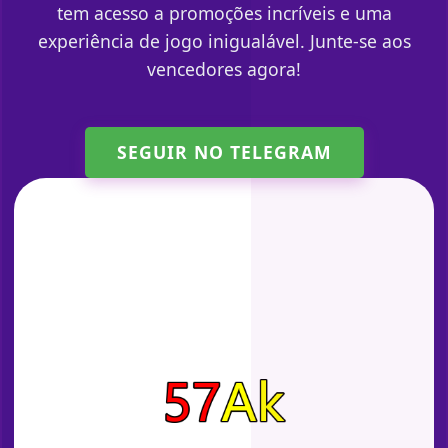
tem acesso a promoções incríveis e uma
experiência de jogo inigualável. Junte-se aos
vencedores agora!
SEGUIR NO TELEGRAM