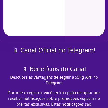
📱 Canal Oficial no Telegram!
📱 Benefícios do Canal
Descubra as vantagens de seguir a 55Pg APP no
Telegram
Durante o registro, você terá a opção de optar por
receber notificações sobre promoções especiais e
ofertas exclusivas. Estas notificações são