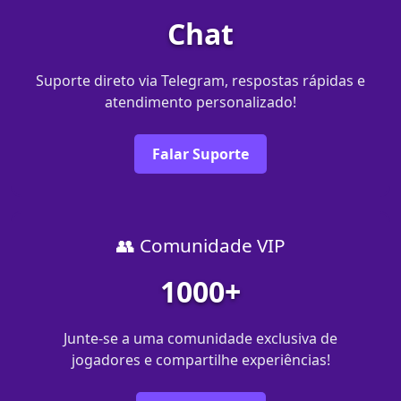
Chat
Suporte direto via Telegram, respostas rápidas e
atendimento personalizado!
Falar Suporte
👥 Comunidade VIP
1000+
Junte-se a uma comunidade exclusiva de
jogadores e compartilhe experiências!