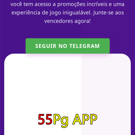
você tem acesso a promoções incríveis e uma
experiência de jogo inigualável. Junte-se aos
vencedores agora!
SEGUIR NO TELEGRAM