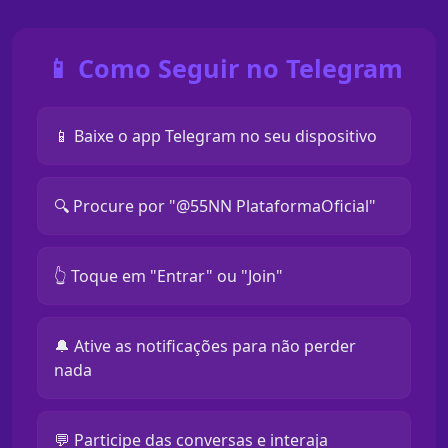
📱 Como Seguir no Telegram
📱 Baixe o app Telegram no seu dispositivo
🔍 Procure por "@55NN PlataformaOficial"
👆 Toque em "Entrar" ou "Join"
🔔 Ative as notificações para não perder
nada
💬 Participe das conversas e interaja