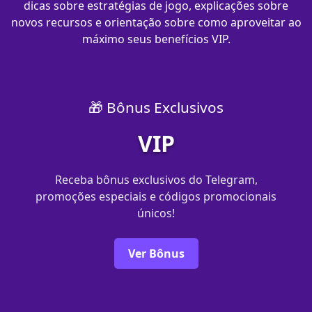
dicas sobre estratégias de jogo, explicações sobre
novos recursos e orientação sobre como aproveitar ao
máximo seus benefícios VIP.
🎁 Bônus Exclusivos
VIP
Receba bônus exclusivos do Telegram,
promoções especiais e códigos promocionais
únicos!
Ver Bônus