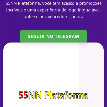
55NN Plataforma, você tem acesso a promoções
incríveis e uma experiência de jogo inigualável.
Junte-se aos vencedores agora!
SEGUIR NO TELEGRAM