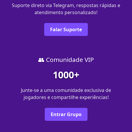
Suporte direto via Telegram, respostas rápidas e
atendimento personalizado!
Falar Suporte
👥 Comunidade VIP
1000+
Junte-se a uma comunidade exclusiva de
jogadores e compartilhe experiências!
Entrar Grupo