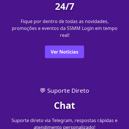
24/7
Fique por dentro de todas as novidades,
promoções e eventos da 55MM Login em tempo
real!
Ver Notícias
💬 Suporte Direto
Chat
Suporte direto via Telegram, respostas rápidas e
atendimento personalizado!