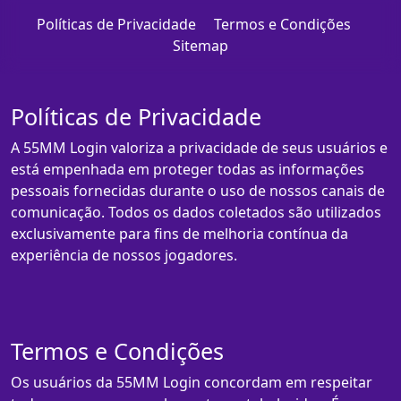
Políticas de Privacidade
Termos e Condições
Sitemap
Políticas de Privacidade
A 55MM Login valoriza a privacidade de seus usuários e
está empenhada em proteger todas as informações
pessoais fornecidas durante o uso de nossos canais de
comunicação. Todos os dados coletados são utilizados
exclusivamente para fins de melhoria contínua da
experiência de nossos jogadores.
Termos e Condições
Os usuários da 55MM Login concordam em respeitar