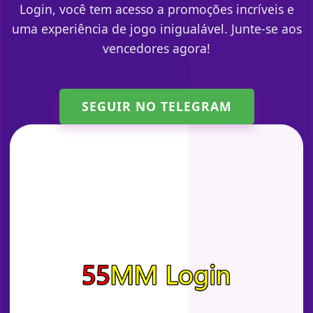
Login, você tem acesso a promoções incríveis e
uma experiência de jogo inigualável. Junte-se aos
vencedores agora!
SEGUIR NO TELEGRAM