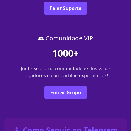
Falar Suporte
👥 Comunidade VIP
1000+
Junte-se a uma comunidade exclusiva de
jogadores e compartilhe experiências!
Entrar Grupo
📱 Como Seguir no Telegram