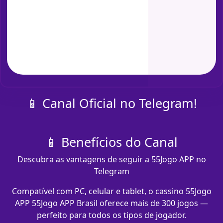
📱 Canal Oficial no Telegram!
📱 Benefícios do Canal
Descubra as vantagens de seguir a 55Jogo APP no
Telegram
Compatível com PC, celular e tablet, o cassino 55Jogo
APP 55Jogo APP Brasil oferece mais de 300 jogos —
perfeito para todos os tipos de jogador.