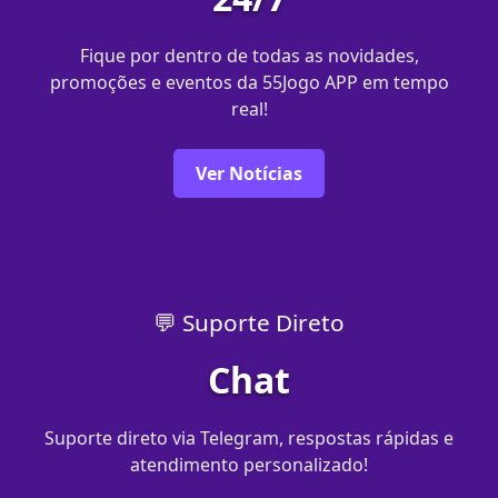
Fique por dentro de todas as novidades,
promoções e eventos da 55Jogo APP em tempo
real!
Ver Notícias
💬 Suporte Direto
Chat
Suporte direto via Telegram, respostas rápidas e
atendimento personalizado!