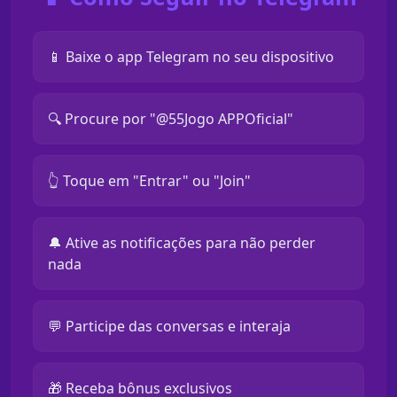
📱 Baixe o app Telegram no seu dispositivo
🔍 Procure por "@55Jogo APPOficial"
👆 Toque em "Entrar" ou "Join"
🔔 Ative as notificações para não perder
nada
💬 Participe das conversas e interaja
🎁 Receba bônus exclusivos