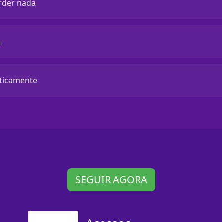
erder nada
a
aticamente
SEGUIR AGORA