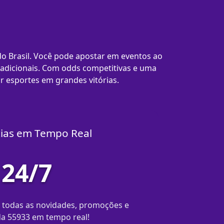
o Brasil. Você pode apostar em eventos ao
tradicionais. Com odds competitivas e uma
 esportes em grandes vitórias.
cias em Tempo Real
24/7
e todas as novidades, promoções e
da 55933 em tempo real!