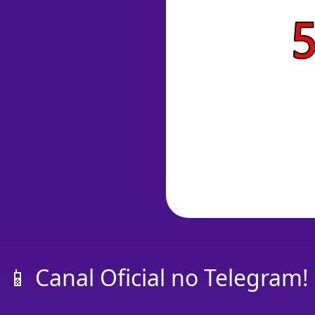
📱 Canal Oficial no Telegram!