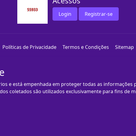
Acessos
Login
Registrar-se
Políticas de Privacidade
Termos e Condições
Sitemap
de
ários e está empenhada em proteger todas as informações 
os coletados são utilizados exclusivamente para fins de m