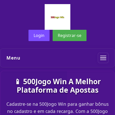
Login
Registrar-se
Menu
📱 500Jogo Win A Melhor
Plataforma de Apostas
Cadastre-se na 500Jogo Win para ganhar bônus
no cadastro e em cada recarga. Com a 500Jogo