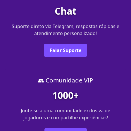
Chat
Suporte direto via Telegram, respostas rápidas e
atendimento personalizado!
Falar Suporte
👥 Comunidade VIP
1000+
Junte-se a uma comunidade exclusiva de
jogadores e compartilhe experiências!