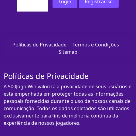
Login
Registrar-se
Políticas de Privacidade
Termos e Condições
Sitemap
Políticas de Privacidade
A 500Jogo Win valoriza a privacidade de seus usuários e
está empenhada em proteger todas as informações
pessoais fornecidas durante o uso de nossos canais de
comunicação. Todos os dados coletados são utilizados
exclusivamente para fins de melhoria contínua da
experiência de nossos jogadores.