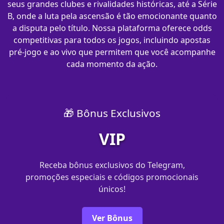
seus grandes clubes e rivalidades históricas, até a Série
B, onde a luta pela ascensão é tão emocionante quanto
a disputa pelo título. Nossa plataforma oferece odds
competitivas para todos os jogos, incluindo apostas
pré-jogo e ao vivo que permitem que você acompanhe
cada momento da ação.
🎁 Bônus Exclusivos
VIP
Receba bônus exclusivos do Telegram,
promoções especiais e códigos promocionais
únicos!
Ver Bônus