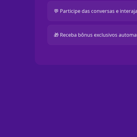
💬 Participe das conversas e interaj
🎁 Receba bônus exclusivos autom