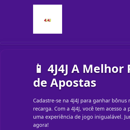
📱 4J4J A Melhor
de Apostas
Cadastre-se na 4J4J para ganhar bônus 
recarga. Com a 4J4J, você tem acesso a 
uma experiência de jogo inigualável. J
agora!