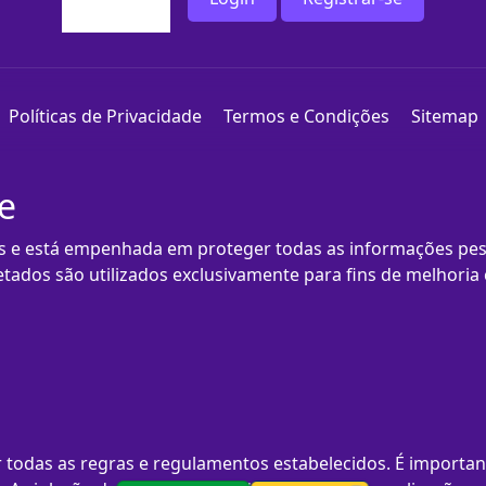
Políticas de Privacidade
Termos e Condições
Sitemap
de
rios e está empenhada em proteger todas as informações pe
tados são utilizados exclusivamente para fins de melhoria
 todas as regras e regulamentos estabelecidos. É importan