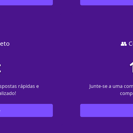
reto
👥 
t
espostas rápidas e
Junte-se a uma com
lizado!
compa
e