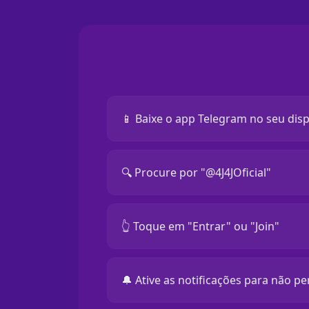
📱 Baixe o app Telegram no seu disp
🔍 Procure por "@4J4JOficial"
👆 Toque em "Entrar" ou "Join"
🔔 Ative as notificações para não p