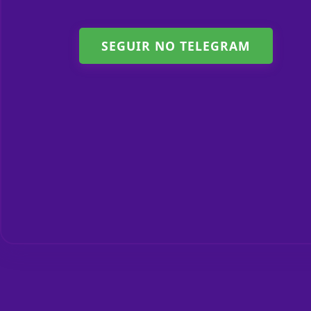
SEGUIR NO TELEGRAM