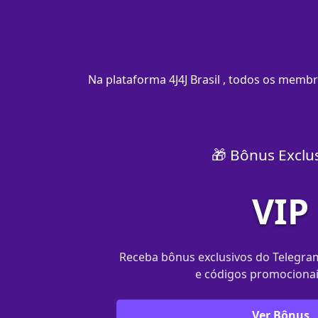
Na plataforma 4J4J Brasil , todos os memb
🎁 Bônus Exclu
VIP
Receba bônus exclusivos do Telegra
e códigos promocionai
Ver Bônus