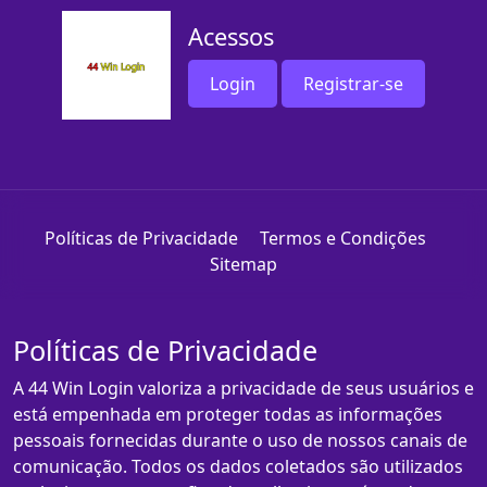
Acessos
Login
Registrar-se
Políticas de Privacidade
Termos e Condições
Sitemap
Políticas de Privacidade
A 44 Win Login valoriza a privacidade de seus usuários e
está empenhada em proteger todas as informações
pessoais fornecidas durante o uso de nossos canais de
comunicação. Todos os dados coletados são utilizados