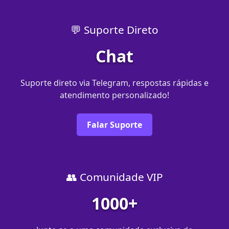
💬 Suporte Direto
Chat
Suporte direto via Telegram, respostas rápidas e
atendimento personalizado!
Falar Suporte
👥 Comunidade VIP
1000+