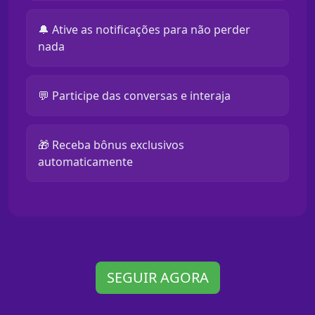
🔔 Ative as notificações para não perder
nada
💬 Participe das conversas e interaja
🎁 Receba bônus exclusivos
automaticamente
SEGUIR AGORA