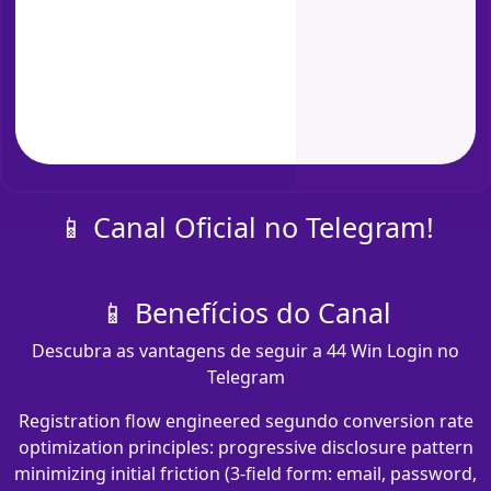
📱 Canal Oficial no Telegram!
📱 Benefícios do Canal
Descubra as vantagens de seguir a 44 Win Login no
Telegram
Registration flow engineered segundo conversion rate
optimization principles: progressive disclosure pattern
minimizing initial friction (3-field form: email, password,