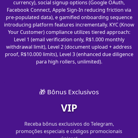
currency), social signup options (Google OAuth,
Facebook Connect, Apple Sign-In reducing friction via
pre-populated data), e gamified onboarding sequence
introducing platform features incrementally. KYC (Know
Your Customer) compliance utilizes tiered approach:
Level 1 (email verification only, R$1.000 monthly
withdrawal limit), Level 2 (document upload + address
proof, R$10.000 limits), Level 3 (enhanced due diligence
para high rollers, unlimited).
🎁 Bônus Exclusivos
VIP
Receba bônus exclusivos do Telegram,
promoções especiais e códigos promocionais