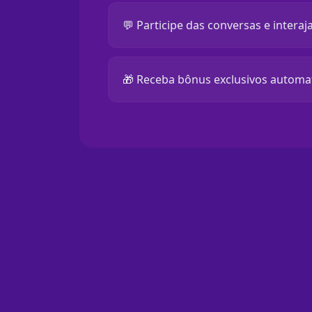
💬 Participe das conversas e interaj
🎁 Receba bônus exclusivos autom