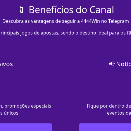
📱 Benefícios do Canal
Descubra as vantagens de seguir a 4444Win no Telegram
incipais jogos de apostas, sendo o destino ideal para os f
sivos
📢 Notí
m, promoções especiais
Fique por dentro d
s únicos!
eventos da