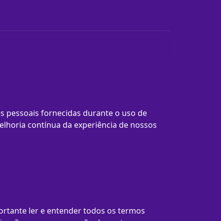
s pessoais fornecidas durante o uso de
elhoria contínua da experiência de nossos
rtante ler e entender todos os termos