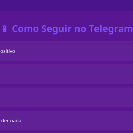
📱 Como Seguir no Telegram
ositivo
erder nada