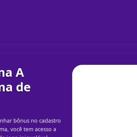
ma A
ma de
anhar bônus no cadastro
ma, você tem acesso a