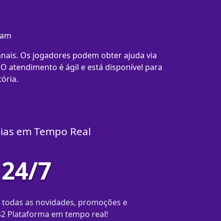
ram
canais. Os jogadores podem obter ajuda via
 O atendimento é ágil e está disponível para
ória.
cias em Tempo Real
24/7
e todas as novidades, promoções e
42 Plataforma em tempo real!