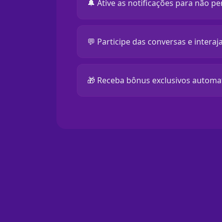
🔔 Ative as notificações para não p
💬 Participe das conversas e interaj
🎁 Receba bônus exclusivos autom