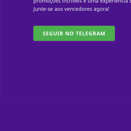
promoções incríveis e uma experiência d
Junte-se aos vencedores agora!
SEGUIR NO TELEGRAM