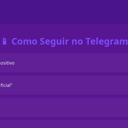
📱 Como Seguir no Telegram
ositivo
icial"