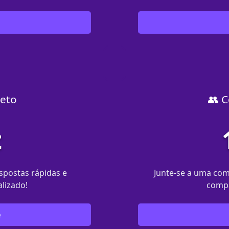
reto
👥 
t
espostas rápidas e
Junte-se a uma com
lizado!
compa
e