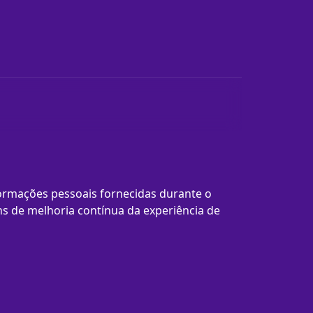
formações pessoais fornecidas durante o
ns de melhoria contínua da experiência de