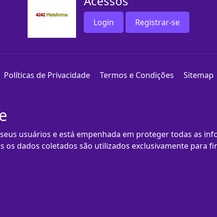
Acessos
Login
Registrar-se
Políticas de Privacidade
Termos e Condições
Sitemap
de
e seus usuários e está empenhada em proteger todas as in
 os dados coletados são utilizados exclusivamente para fi