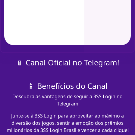
📱 Canal Oficial no Telegram!
📱 Benefícios do Canal
Descubra as vantagens de seguir a 3SS Login no
Telegram
Junte-se à 3SS Login para aproveitar ao máximo a
diversão dos jogos, sentir a emoção dos prêmios
milionários da 3SS Login Brasil e vencer a cada clique!