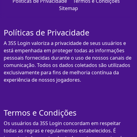
Políticas de Privacidade
Termos e Condições
Sitemap
Políticas de Privacidade
A 3SS Login valoriza a privacidade de seus usuários e
está empenhada em proteger todas as informações
pessoais fornecidas durante o uso de nossos canais de
comunicação. Todos os dados coletados são utilizados
exclusivamente para fins de melhoria contínua da
experiência de nossos jogadores.
Termos e Condições
Os usuários da 3SS Login concordam em respeitar
todas as regras e regulamentos estabelecidos. É