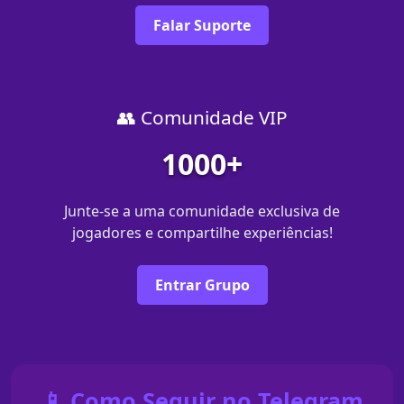
Falar Suporte
👥 Comunidade VIP
1000+
Junte-se a uma comunidade exclusiva de
jogadores e compartilhe experiências!
Entrar Grupo
📱 Como Seguir no Telegram