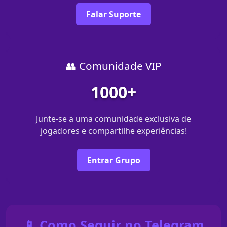
Falar Suporte
👥 Comunidade VIP
1000+
Junte-se a uma comunidade exclusiva de
jogadores e compartilhe experiências!
Entrar Grupo
📱 Como Seguir no Telegram