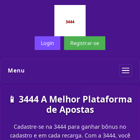
Login
Registrar-se
Menu
📱 3444 A Melhor Plataforma
de Apostas
Cadastre-se na 3444 para ganhar bônus no
cadastro e em cada recarga. Com a 3444, você