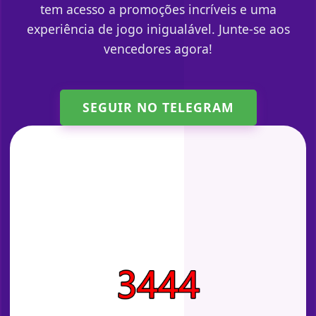
tem acesso a promoções incríveis e uma
experiência de jogo inigualável. Junte-se aos
vencedores agora!
SEGUIR NO TELEGRAM