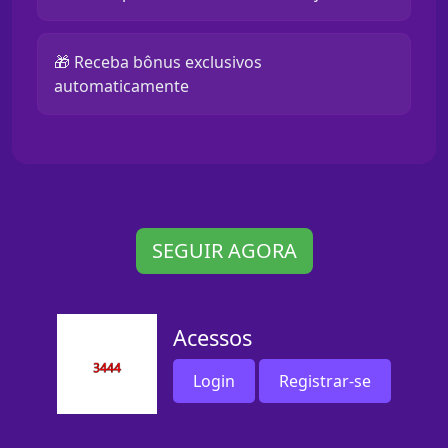
🎁 Receba bônus exclusivos
automaticamente
SEGUIR AGORA
Acessos
Login
Registrar-se