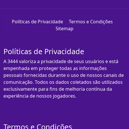
Políticas de Privacidade
Termos e Condições
Sitemap
Políticas de Privacidade
A 3444 valoriza a privacidade de seus usuários e está
empenhada em proteger todas as informações
pessoais fornecidas durante o uso de nossos canais de
comunicação. Todos os dados coletados são utilizados
exclusivamente para fins de melhoria contínua da
experiência de nossos jogadores.
Termos e Condições