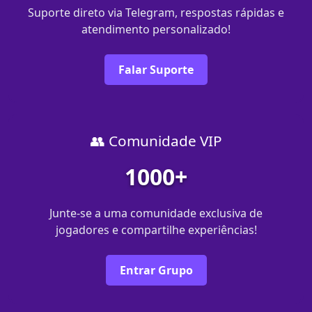
Suporte direto via Telegram, respostas rápidas e
atendimento personalizado!
Falar Suporte
👥 Comunidade VIP
1000+
Junte-se a uma comunidade exclusiva de
jogadores e compartilhe experiências!
Entrar Grupo