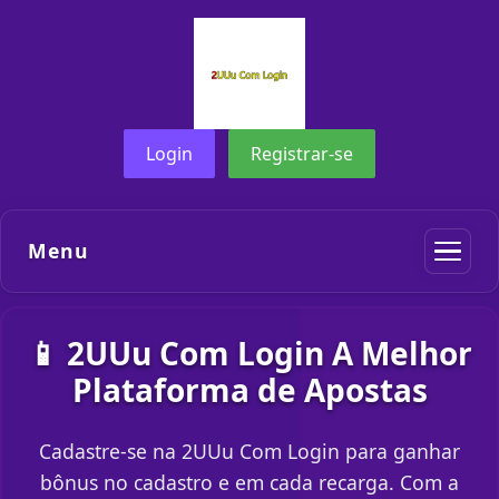
Login
Registrar-se
Menu
📱 2UUu Com Login A Melhor
Plataforma de Apostas
Cadastre-se na 2UUu Com Login para ganhar
bônus no cadastro e em cada recarga. Com a