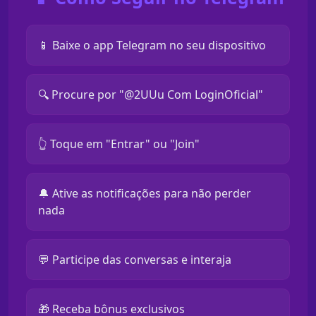
📱 Baixe o app Telegram no seu dispositivo
🔍 Procure por "@2UUu Com LoginOficial"
👆 Toque em "Entrar" ou "Join"
🔔 Ative as notificações para não perder
nada
💬 Participe das conversas e interaja
🎁 Receba bônus exclusivos