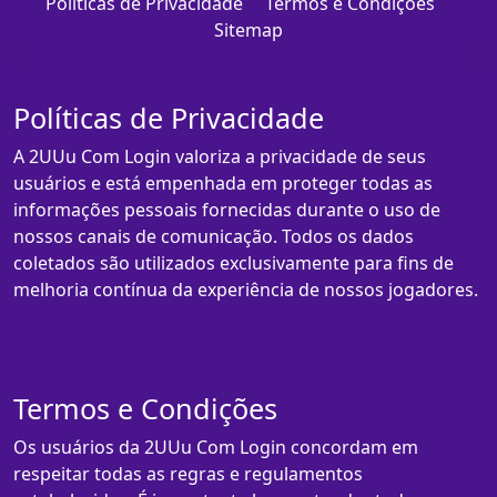
Políticas de Privacidade
Termos e Condições
Sitemap
Políticas de Privacidade
A 2UUu Com Login valoriza a privacidade de seus
usuários e está empenhada em proteger todas as
informações pessoais fornecidas durante o uso de
nossos canais de comunicação. Todos os dados
coletados são utilizados exclusivamente para fins de
melhoria contínua da experiência de nossos jogadores.
Termos e Condições
Os usuários da 2UUu Com Login concordam em
respeitar todas as regras e regulamentos