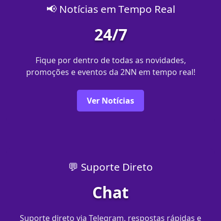
📢 Notícias em Tempo Real
24/7
Fique por dentro de todas as novidades,
promoções e eventos da 2NN em tempo real!
Ver Notícias
💬 Suporte Direto
Chat
Suporte direto via Telegram, respostas rápidas e