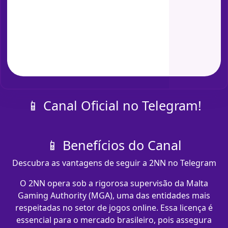
📱 Canal Oficial no Telegram!
📱 Benefícios do Canal
Descubra as vantagens de seguir a 2NN no Telegram
O 2NN opera sob a rigorosa supervisão da Malta
Gaming Authority (MGA), uma das entidades mais
respeitadas no setor de jogos online. Essa licença é
essencial para o mercado brasileiro, pois assegura