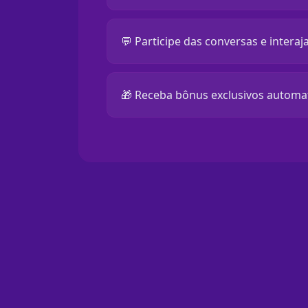
💬 Participe das conversas e interaj
🎁 Receba bônus exclusivos autom