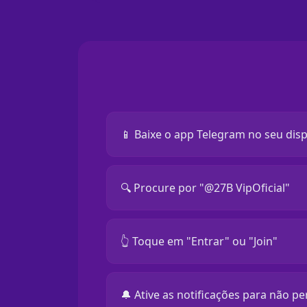
📱 Baixe o app Telegram no seu disp
🔍 Procure por "@27B VipOficial"
👆 Toque em "Entrar" ou "Join"
🔔 Ative as notificações para não p