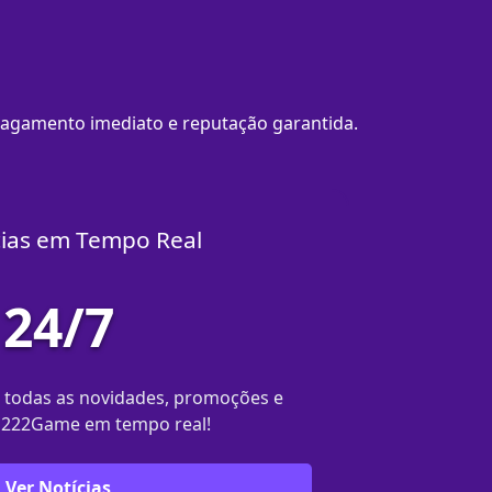
pagamento imediato e reputação garantida.
cias em Tempo Real
24/7
e todas as novidades, promoções e
 222Game em tempo real!
Ver Notícias