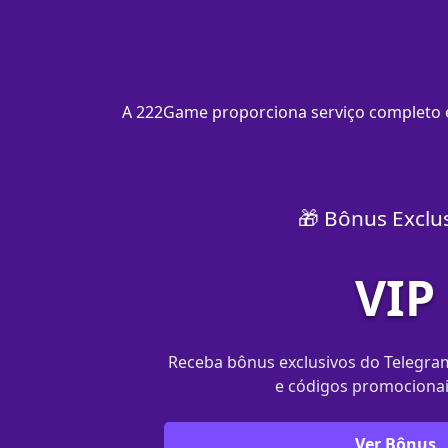
A 222Game proporciona serviço completo e
🎁 Bônus Exclu
VIP
Receba bônus exclusivos do Telegra
e códigos promocionai
Ver Bônus