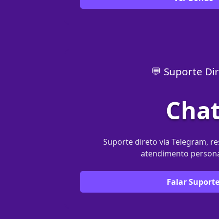
💬 Suporte Di
Cha
Suporte direto via Telegram, r
atendimento persona
Falar Suport