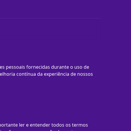
es pessoais fornecidas durante o uso de
elhoria contínua da experiência de nossos
ortante ler e entender todos os termos