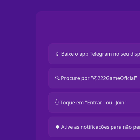
📱 Baixe o app Telegram no seu disp
🔍 Procure por "@222GameOficial"
👆 Toque em "Entrar" ou "Join"
🔔 Ative as notificações para não p