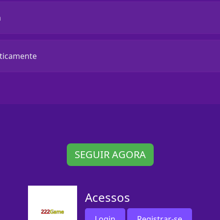
a
aticamente
SEGUIR AGORA
Acessos
Login
Registrar-se