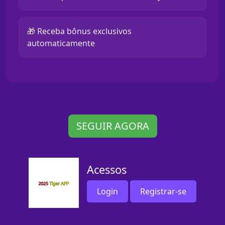
🎁 Receba bônus exclusivos
automaticamente
SEGUIR AGORA
Acessos
Login
Registrar-se