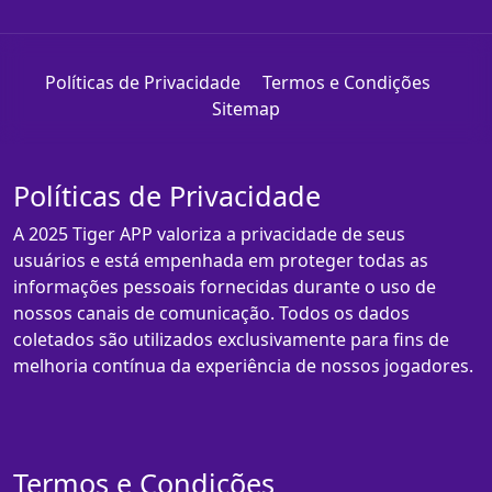
Políticas de Privacidade
Termos e Condições
Sitemap
Políticas de Privacidade
A 2025 Tiger APP valoriza a privacidade de seus
usuários e está empenhada em proteger todas as
informações pessoais fornecidas durante o uso de
nossos canais de comunicação. Todos os dados
coletados são utilizados exclusivamente para fins de
melhoria contínua da experiência de nossos jogadores.
Termos e Condições