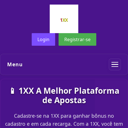
Login
Registrar-se
Menu
📱 1XX A Melhor Plataforma
de Apostas
Cadastre-se na 1XX para ganhar bônus no
cadastro e em cada recarga. Com a 1XX, você tem