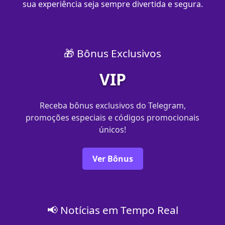
sua experiência seja sempre divertida e segura.
🎁 Bônus Exclusivos
VIP
Receba bônus exclusivos do Telegram,
promoções especiais e códigos promocionais
únicos!
Ver Bônus
📢 Notícias em Tempo Real