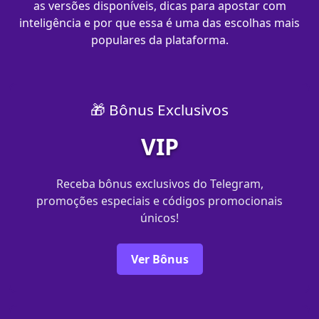
as versões disponíveis, dicas para apostar com
inteligência e por que essa é uma das escolhas mais
populares da plataforma.
🎁 Bônus Exclusivos
VIP
Receba bônus exclusivos do Telegram,
promoções especiais e códigos promocionais
únicos!
Ver Bônus