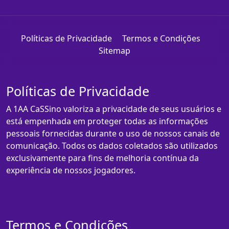
Políticas de Privacidade
Termos e Condições
Sitemap
Políticas de Privacidade
A 1AA CaSSino valoriza a privacidade de seus usuários e
está empenhada em proteger todas as informações
pessoais fornecidas durante o uso de nossos canais de
comunicação. Todos os dados coletados são utilizados
exclusivamente para fins de melhoria contínua da
experiência de nossos jogadores.
Termos e Condições