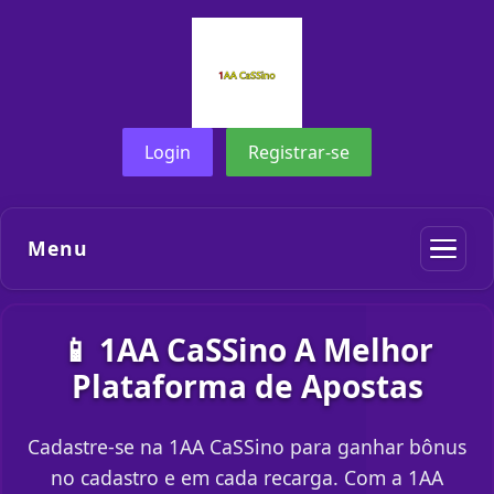
Login
Registrar-se
Menu
📱 1AA CaSSino A Melhor
Plataforma de Apostas
Cadastre-se na 1AA CaSSino para ganhar bônus
no cadastro e em cada recarga. Com a 1AA