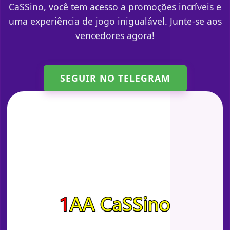
CaSSino, você tem acesso a promoções incríveis e
uma experiência de jogo inigualável. Junte-se aos
vencedores agora!
SEGUIR NO TELEGRAM