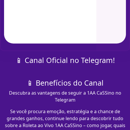
📱 Canal Oficial no Telegram!
📱 Benefícios do Canal
Descubra as vantagens de seguir a 1AA CaSSino no
Telegram
Se você procura emoção, estratégia e a chance de
grandes ganhos, continue lendo para descobrir tudo
sobre a Roleta ao Vivo 1AA CaSSino – como jogar, quais