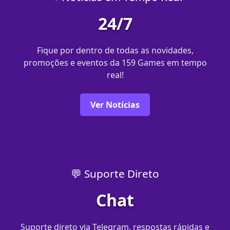
24/7
Fique por dentro de todas as novidades,
promoções e eventos da 159 Games em tempo
real!
Ver Notícias
💬 Suporte Direto
Chat
Suporte direto via Telegram, respostas rápidas e