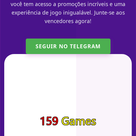
você tem acesso a promoções incríveis e uma
experiência de jogo inigualável. Junte-se aos
vencedores agora!
SEGUIR NO TELEGRAM