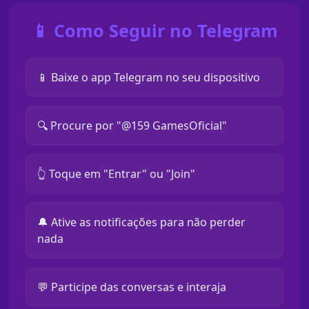
📱 Como Seguir no Telegram
📱 Baixe o app Telegram no seu dispositivo
🔍 Procure por "@159 GamesOficial"
👆 Toque em "Entrar" ou "Join"
🔔 Ative as notificações para não perder
nada
💬 Participe das conversas e interaja