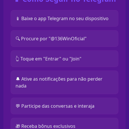
📱 Baixe o app Telegram no seu dispositivo
🔍 Procure por "@136WinOficial"
👆 Toque em "Entrar" ou "Join"
🔔 Ative as notificações para não perder
nada
💬 Participe das conversas e interaja
🎁 Receba bônus exclusivos