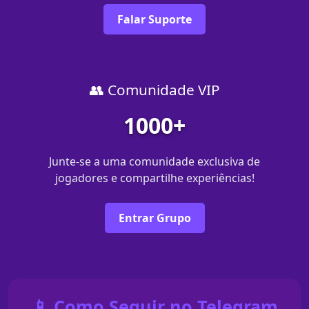
Falar Suporte
👥 Comunidade VIP
1000+
Junte-se a uma comunidade exclusiva de
jogadores e compartilhe experiências!
Entrar Grupo
📱 Como Seguir no Telegram