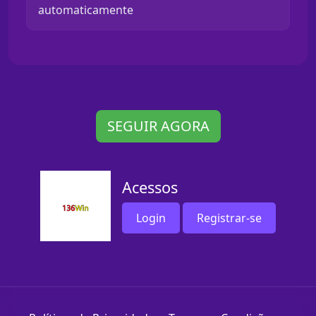
automaticamente
SEGUIR AGORA
Acessos
Login
Registrar-se