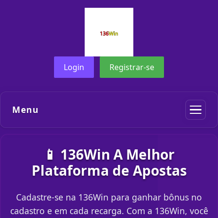
Login
Registrar-se
Menu
📱 136Win A Melhor
Plataforma de Apostas
Cadastre-se na 136Win para ganhar bônus no
cadastro e em cada recarga. Com a 136Win, você