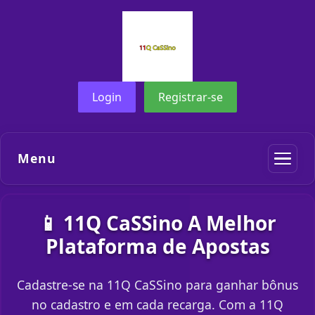
Login
Registrar-se
Menu
📱 11Q CaSSino A Melhor
Plataforma de Apostas
Cadastre-se na 11Q CaSSino para ganhar bônus
no cadastro e em cada recarga. Com a 11Q