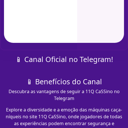
📱 Canal Oficial no Telegram!
📱 Benefícios do Canal
Descubra as vantagens de seguir a 11Q CaSSino no
Telegram
Explore a diversidade e a emoção das máquinas caça-
níqueis no site 11Q CaSSino, onde jogadores de todas
as experiências podem encontrar segurança e