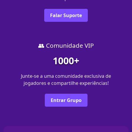
Falar Suporte
👥 Comunidade VIP
1000+
Junte-se a uma comunidade exclusiva de
jogadores e compartilhe experiências!
Entrar Grupo