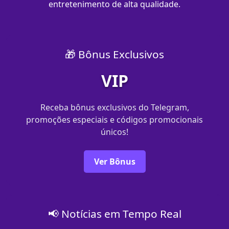
entretenimento de alta qualidade.
🎁 Bônus Exclusivos
VIP
Receba bônus exclusivos do Telegram,
promoções especiais e códigos promocionais
únicos!
Ver Bônus
📢 Notícias em Tempo Real