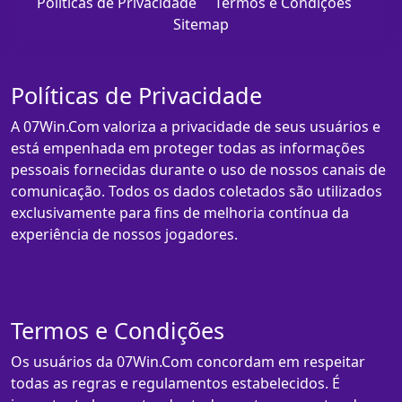
Políticas de Privacidade
Termos e Condições
Sitemap
Políticas de Privacidade
A 07Win.Com valoriza a privacidade de seus usuários e
está empenhada em proteger todas as informações
pessoais fornecidas durante o uso de nossos canais de
comunicação. Todos os dados coletados são utilizados
exclusivamente para fins de melhoria contínua da
experiência de nossos jogadores.
Termos e Condições
Os usuários da 07Win.Com concordam em respeitar
todas as regras e regulamentos estabelecidos. É