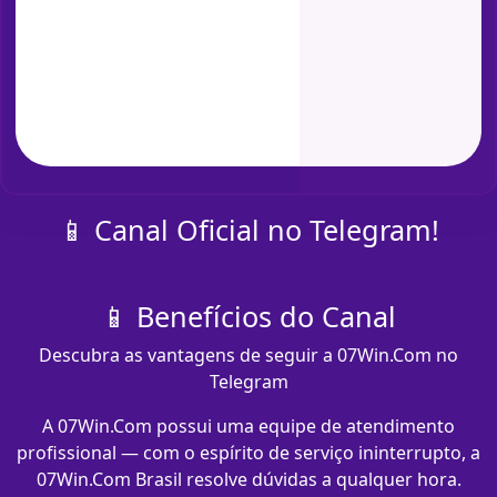
📱 Canal Oficial no Telegram!
📱 Benefícios do Canal
Descubra as vantagens de seguir a 07Win.Com no
Telegram
A 07Win.Com possui uma equipe de atendimento
profissional — com o espírito de serviço ininterrupto, a
07Win.Com Brasil resolve dúvidas a qualquer hora.